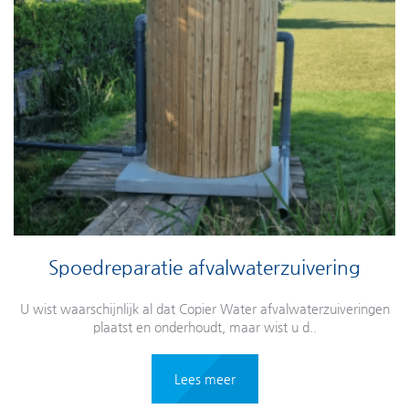
Spoedreparatie afvalwaterzuivering
U wist waarschijnlijk al dat Copier Water afvalwaterzuiveringen
plaatst en onderhoudt, maar wist u d..
Lees meer