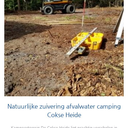
Natuurlijke zuivering afvalwater camping
Cokse Heide
Kampeerterrein De Cokse Heide ligt prachtig verscholen in