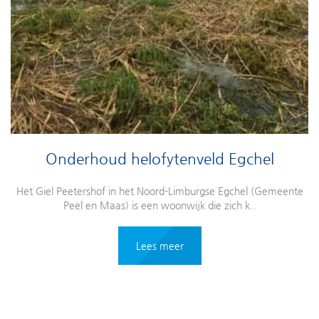
Onderhoud helofytenveld Egchel
Het Giel Peetershof in het Noord-Limburgse Egchel (Gemeente
Peel en Maas) is een woonwijk die zich k..
Lees meer