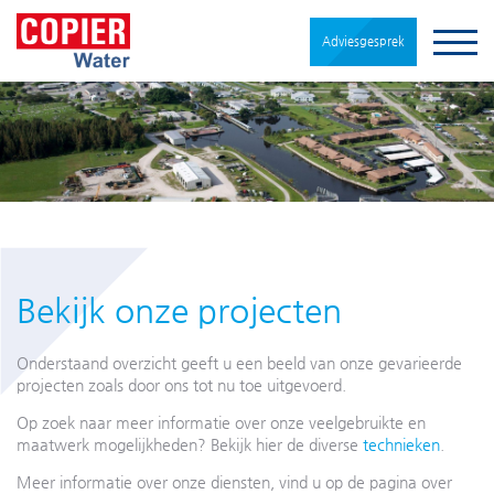
Adviesgesprek
Bekijk onze projecten
Onderstaand overzicht geeft u een beeld van onze gevarieerde
projecten zoals door ons tot nu toe uitgevoerd.
Op zoek naar meer informatie over onze veelgebruikte en
maatwerk mogelijkheden? Bekijk hier de diverse
technieken
.
Meer informatie over onze diensten, vind u op de pagina over