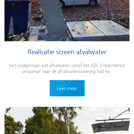
Realisatie screen afvalwater
Het rioolgemaal wat afvalwater vanaf het AZC Cranendonck
verpompt naar de afvalwaterzuivering had he..
Lees meer