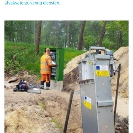
afvalwaterzuivering diensten
.