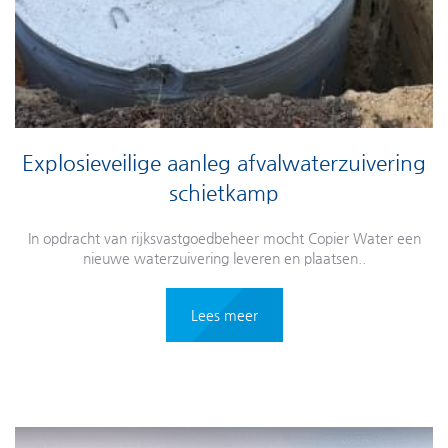
Explosieveilige aanleg afvalwaterzuivering
schietkamp
In opdracht van rijksvastgoedbeheer mocht Copier Water een
nieuwe waterzuivering leveren en plaatsen..
Lees meer