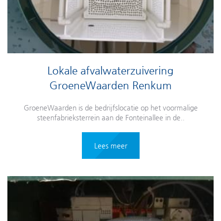
Lokale afvalwaterzuivering
GroeneWaarden Renkum
GroeneWaarden is de bedrijfslocatie op het voormalige
steenfabrieksterrein aan de Fonteinallee in de..
Lees meer