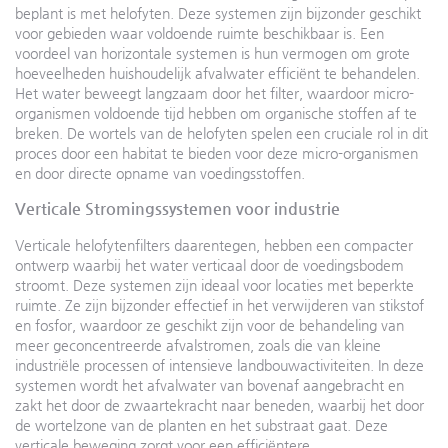
beplant is met helofyten. Deze systemen zijn bijzonder geschikt
voor gebieden waar voldoende ruimte beschikbaar is. Een
voordeel van horizontale systemen is hun vermogen om grote
hoeveelheden huishoudelijk afvalwater efficiënt te behandelen.
Het water beweegt langzaam door het filter, waardoor micro-
organismen voldoende tijd hebben om organische stoffen af te
breken. De wortels van de helofyten spelen een cruciale rol in dit
proces door een habitat te bieden voor deze micro-organismen
en door directe opname van voedingsstoffen.
Verticale Stromingssystemen voor industrie
Verticale helofytenfilters daarentegen, hebben een compacter
ontwerp waarbij het water verticaal door de voedingsbodem
stroomt. Deze systemen zijn ideaal voor locaties met beperkte
ruimte. Ze zijn bijzonder effectief in het verwijderen van stikstof
en fosfor, waardoor ze geschikt zijn voor de behandeling van
meer geconcentreerde afvalstromen, zoals die van kleine
industriële processen of intensieve landbouwactiviteiten. In deze
systemen wordt het afvalwater van bovenaf aangebracht en
zakt het door de zwaartekracht naar beneden, waarbij het door
de wortelzone van de planten en het substraat gaat. Deze
verticale beweging zorgt voor een efficiëntere