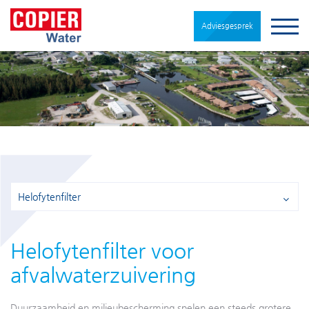
Adviesgesprek
Helofytenfilter
Helofytenfilter voor
afvalwaterzuivering
Duurzaamheid en milieubescherming spelen een steeds grotere