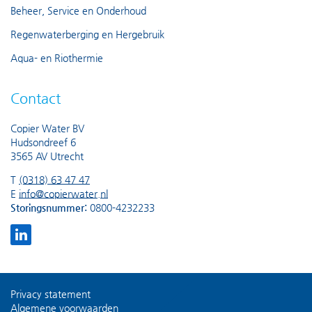
Beheer, Service en Onderhoud
Regenwaterberging en Hergebruik
Aqua- en Riothermie
Contact
Copier Water BV
Hudsondreef 6
3565 AV Utrecht
T
(0318) 63 47 47
E
info@copierwater.nl
Storingsnummer:
0800-4232233
Privacy statement
Algemene voorwaarden