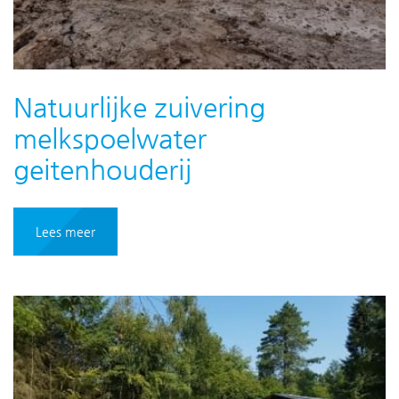
Natuurlijke zuivering
melkspoelwater
geitenhouderij
Lees meer