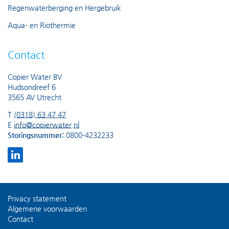
Regenwaterberging en Hergebruik
Aqua- en Riothermie
Contact
Copier Water BV
Hudsondreef 6
3565 AV Utrecht
T
(0318) 63 47 47
E
info@copierwater.nl
Storingsnummer:
0800-4232233
Privacy statement
Algemene voorwaarden
Contact