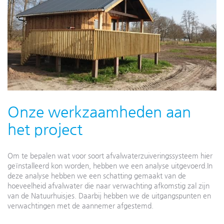
Onze werkzaamheden aan
het project
Om te bepalen wat voor soort afvalwaterzuiveringssysteem hier
geïnstalleerd kon worden, hebben we een analyse uitgevoerd.In
deze analyse hebben we een schatting gemaakt van de
hoeveelheid afvalwater die naar verwachting afkomstig zal zijn
van de Natuurhuisjes. Daarbij hebben we de uitgangspunten en
verwachtingen met de aannemer afgestemd.