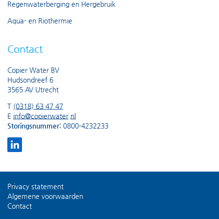
Regenwaterberging en Hergebruik
Aqua- en Riothermie
Contact
Copier Water BV
Hudsondreef 6
3565 AV Utrecht
T
(0318) 63 47 47
E
info@copierwater.nl
Storingsnummer:
0800-4232233
Privacy statement
Algemene voorwaarden
Contact